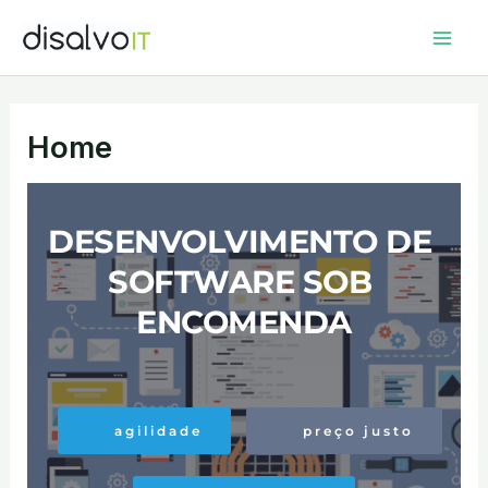
Ir
Mai
para
Men
o
conteúdo
Home
DESENVOLVIMENTO DE 
SOFTWARE SOB 
ENCOMENDA
agilidade
preço justo